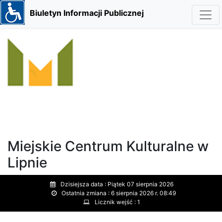
Biuletyn Informacji Publicznej
Miejskie Centrum Kulturalne w
Lipnie
Dzisiejsza data :
Piątek 07 sierpnia 2026
Ostatnia zmiana :
6 sierpnia 2026 r. 08:49
Licznik wejść :
1